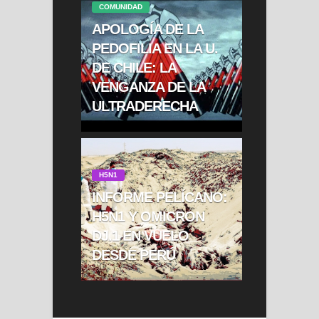
COMUNIDAD
APOLOGÍA DE LA
PEDOFILIA EN LA U.
DE CHILE: LA
VENGANZA DE LA
ULTRADERECHA
H5N1
INFORME PELÍCANO:
H5N1 Y OMICRON
DJ.1 EN VUELO
DESDE PERÚ