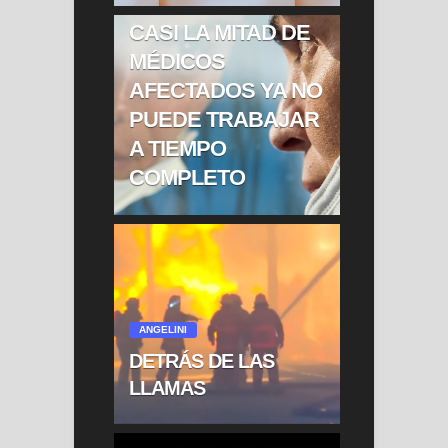
COVID LARGO:
CASI LA MITAD DE
MÉDICOS
AFECTADOS YA NO
PUEDE TRABAJAR
A TIEMPO
COMPLETO
ANGELINI
DETRÁS DE LAS
LLAMAS