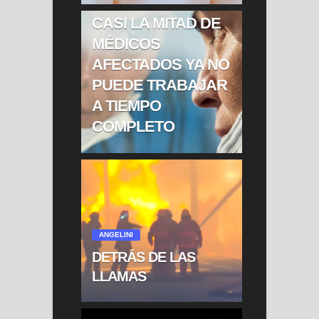
COVID LARGO:
CASI LA MITAD DE
MÉDICOS
AFECTADOS YA NO
PUEDE TRABAJAR
A TIEMPO
COMPLETO
ANGELINI
DETRÁS DE LAS
LLAMAS