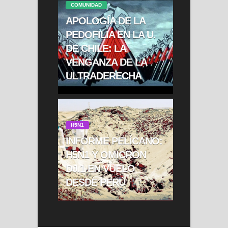
COMUNIDAD
APOLOGÍA DE LA
PEDOFILIA EN LA U.
DE CHILE: LA
VENGANZA DE LA
ULTRADERECHA
H5N1
INFORME PELÍCANO:
H5N1 Y OMICRON
DJ.1 EN VUELO
DESDE PERÚ