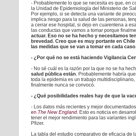
- Probablemente lo que se necesita es que, en co
la Unidad de Epidemiología del
Ministerio de S
Por ejemplo, si se detecta una variante de preoc
implica riesgo para la salud de las personas, te
a cerrar ese hospital, si dejo en cuarentena a es
las conductas que vamos a tomar porque finalmen
actuar. Eso no se ha hecho y necesitamos ten
brevedad. Creo que es muy portante en Chile t
las medidas que se van a tomar en cada caso
- ¿Por qué no se está haciendo Vigilancia Ce
- No sé cuál es la razón por la que no se ha hec
salud pública están
. Probablemente habría que 
toda la epidemia es un trabajo multidisciplinario
finalmente nunca se convocó.
- ¿Qué posibilidades reales hay de que la vac
- Los datos más recientes y mejor documentado
en
The
New England
. Esto es noticia en desarr
tener el mejor rendimiento para las variantes ing
Pfizer.
La tabla del estudio comparativo de eficacia de 