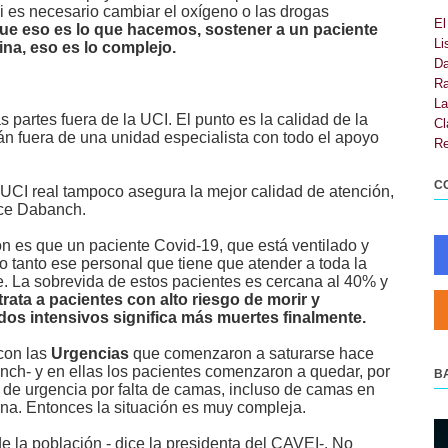
i es necesario cambiar el oxígeno o las drogas
El
ue eso es lo que hacemos, sostener a un paciente
Li
na, eso es lo complejo.
Da
Ra
La
 partes fuera de la UCI. El punto es la calidad de la
Cl
án fuera de una unidad especialista con todo el apoyo
Re
C
a UCI real tampoco asegura la mejor calidad de atención,
ice Dabanch.
ón es que un paciente Covid-19, que está ventilado y
 tanto ese personal que tiene que atender a toda la
e. La sobrevida de estos pacientes es cercana al 40% y
trata a pacientes con alto riesgo de morir y
os intensivos significa más muertes finalmente.
con las
Urgencias
que comenzaron a saturarse hace
ch- y en ellas los pacientes comenzaron a quedar, por
B
s de urgencia por falta de camas, incluso de camas en
rna. Entonces la situación es muy compleja.
e la población - dice la presidenta
del
CAVEI-.
No