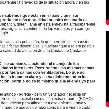
sparentar la gravedad de la situación ahora y en las
que sabemos que están en el país y que son
 producen más mortalidad nuestro escenario es
 Dabanch, quien llama en esta entrevista a transparentar
r una vigilancia centinela de las variantes y a corregir
tagio.
el virus a la población, lo que permitió su expansión,
 críticas disponibles, sin aclarar que eso era posible
la calidad de atención de una Unidad de Cuidados
I, se comienza a extender el manejo de los
idados Intensivos.
Pero se trata las mismas camas
n por fuera camas con ventiladores. Lo que no
odos
lo tenemos claro y se ha dicho en todos los
ención, porque no es lo mismo que la atienda yo para
el mundo - agrega - pero un ventilador necesita un
as veces se necesita circulación extracorpórea (ECMO),
 de nutrición para alimentar a ese enfermo grave y
nnúmero de apoyos de laboratorio para ir viendo cada