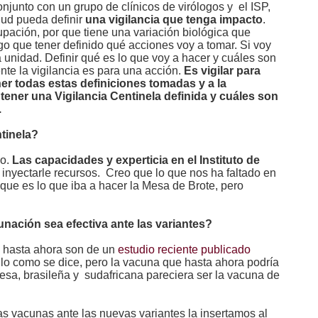
njunto con un grupo de clínicos de virólogos y el ISP,
alud pueda
definir
una vigilancia que tenga impacto
.
upación, por que tiene una variación biológica que
ngo que tener definido qué acciones voy a tomar. Si voy
a unidad. Definir qué es lo que voy a hacer y cuáles son
te la vigilancia es para una acción.
Es vigilar para
er todas estas definiciones tomadas y a la
ener una Vigilancia Centinela definida y cuáles son
.
ntinela?
ho.
Las capacidades y experticia en el Instituto de
inyectarle recursos. Creo que lo que nos ha faltado en
, que es lo que iba a hacer la Mesa de Brote, pero
unación sea efectiva ante las variantes?
s hasta ahora son de un
estudio reciente publicado
ollo como se dice, pero la vacuna que hasta ahora podría
lesa, brasileña y sudafricana pareciera ser la vacuna de
las vacunas ante las nuevas variantes la insertamos al