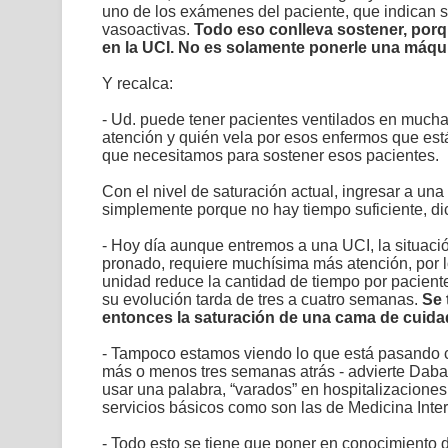
uno de los exámenes del paciente, que indican s
vasoactivas.
Todo eso conlleva sostener, porq
en la UCI. No es solamente ponerle una máqui
Y recalca:
- Ud. puede tener pacientes ventilados en muchas
atención y quién vela por esos enfermos que est
que necesitamos para sostener esos pacientes.
Con el nivel de saturación actual, ingresar a un
simplemente porque no hay tiempo suficiente, d
- Hoy día aunque entremos a una UCI, la situaci
pronado, requiere muchísima más atención, por lo
unidad reduce la cantidad de tiempo por pacient
su evolución tarda de tres a cuatro semanas.
Se 
entonces la saturación de una cama de cuidad
- Tampoco estamos viendo lo que está pasando 
más o menos tres semanas atrás - advierte Daban
usar una palabra, “varados” en hospitalizacione
servicios básicos como son las de Medicina Inte
- Todo esto se tiene que poner en conocimiento d