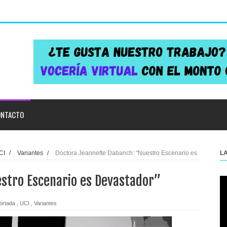
NTACTO
CI
/
Variantes
/
Doctora Jeannette Dabanch: "Nuestro Escenario es
L
stro Escenario es Devastador”
ortada
,
UCI
,
Variantes