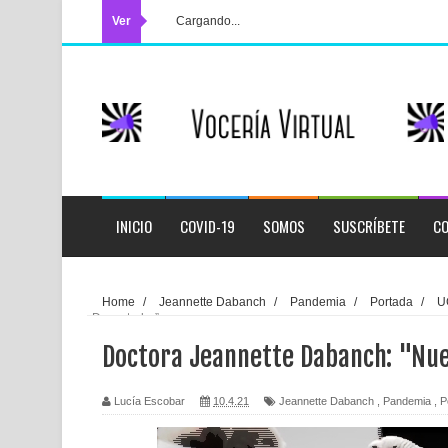
Ver
Cargando...
INICIO
COVID-19
SOMOS
SUSCRÍBETE
CO
Home
/
Jeannette Dabanch
/
Pandemia
/
Portada
/
U
Devastador”
Doctora Jeannette Dabanch: "Nue
Lucía Escobar
10.4.21
Jeannette Dabanch
,
Pandemia
,
P