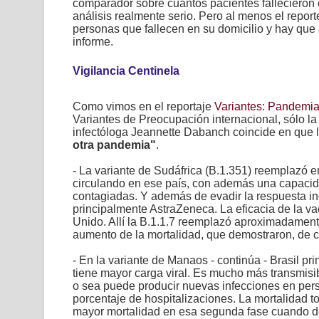
comparador sobre cuántos pacientes fallecieron 
análisis realmente serio. Pero al menos el repo
personas que fallecen en su domicilio y hay que
informe.
Vigilancia Centinela
Como vimos en el reportaje
Variantes: Pandemi
Variantes de Preocupación internacional, sólo la
infectóloga
Jeannette Dabanch
coincide en que 
otra pandemia"
.
- La variante
de Sudáfrica (B.1.351) reemplazó 
circulando en ese país, con además una capacid
contagiadas. Y además de evadir la respuesta i
principalmente AstraZeneca. La eficacia de la va
Unido. Allí la B.1.1.7 reemplazó aproximadament
aumento de la mortalidad, que demostraron, de 
- En la variante de Manaos - continúa - Brasil pr
tiene mayor carga viral. Es mucho más transmisib
o sea puede producir nuevas infecciones en pe
porcentaje de hospitalizaciones. La mortalidad t
mayor mortalidad en esa segunda fase cuando d