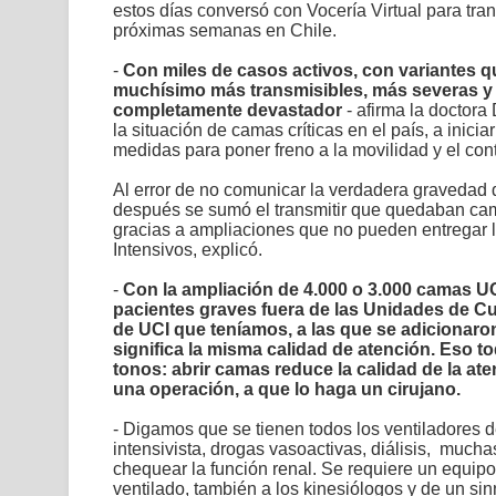
estos días conversó con Vocería Virtual para tran
próximas semanas en Chile.
-
Con miles de casos activos, con variantes 
muchísimo más transmisibles, más severas y
completamente devastador
- afirma la doctora
la situación de camas críticas en el país, a inicia
medidas para poner freno a la movilidad y el con
Al error de no comunicar la verdadera gravedad d
después se sumó el transmitir que quedaban camas
gracias a ampliaciones que no pueden entregar 
Intensivos, explicó.
-
Con la ampliación de 4.000 o 3.000 camas UC
pacientes graves fuera de las Unidades de Cu
de UCI que teníamos, a las que se adicionaro
significa la misma calidad de atención. Eso
t
tonos: abrir camas reduce la calidad de la at
una operación, a que lo haga un cirujano.
- Digamos que se tienen todos los ventiladores d
intensivista, drogas vasoactivas, diálisis, much
chequear la función renal. Se requiere un equipo
ventilado, también a los kinesiólogos y de un si