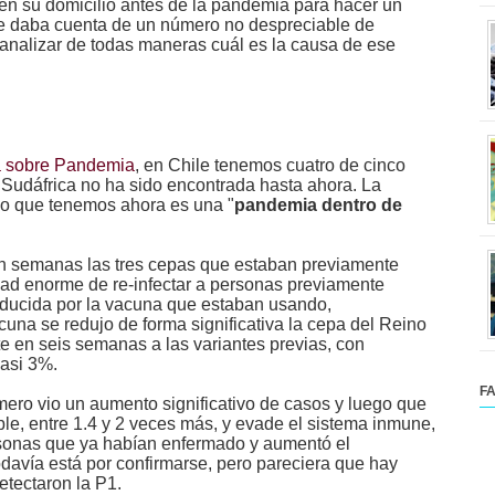
en su domicilio antes de la pandemia para hacer un
rte daba cuenta de un número no despreciable de
 analizar de todas maneras cuál es la causa de ese
a sobre Pandemia
, en Chile tenemos cuatro de cinco
 Sudáfrica no ha sido encontrada hasta ahora. La
lo que tenemos ahora es una "
pandemia dentro de
en semanas las tres cepas que estaban previamente
ad enorme de re-infectar a personas previamente
nducida por la vacuna que estaban usando,
cuna se redujo de forma significativa la cepa del Reino
e en seis semanas a las variantes previas, con
casi 3%.
F
imero vio un aumento significativo de casos y luego que
le, entre 1.4 y 2 veces más, y evade el sistema inmune,
rsonas que ya habían enfermado y aumentó el
odavía está por confirmarse, pero pareciera que hay
etectaron la P1.