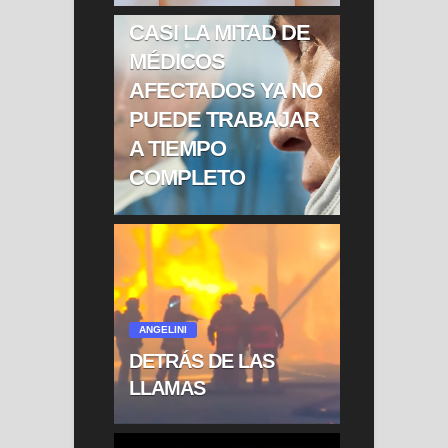
COVID LARGO:
CASI LA MITAD DE
MÉDICOS
AFECTADOS YA NO
PUEDE TRABAJAR
A TIEMPO
COMPLETO
ANGELINI
DETRÁS DE LAS
LLAMAS