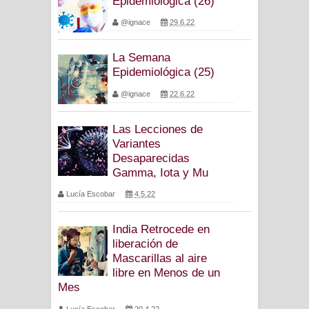
Epidemiológica (26)
@ignace
29.6.22
La Semana
Epidemiológica (25)
@ignace
22.6.22
Las Lecciones de
Variantes
Desaparecidas
Gamma, Iota y Mu
Lucía Escobar
4.5.22
India Retrocede en
liberación de
Mascarillas al aire
libre en Menos de un
Mes