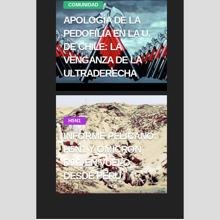
COMUNIDAD
APOLOGÍA DE LA
PEDOFILIA EN LA U.
DE CHILE: LA
VENGANZA DE LA
ULTRADERECHA
H5N1
INFORME PELÍCANO:
H5N1 Y OMICRON
DJ.1 EN VUELO
DESDE PERÚ