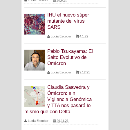
Lucía Escobar
20.4.22
IHU el nuevo súper
mutante del virus
SARS
Lucía Escobar
4.1.22
Pablo Tsukayama: El
Salto Evolutivo de
Ómicron
Lucía Escobar
9.12.21
Claudia Saavedra y
Ómicron: sin
Vigilancia Genómica
y TTA nos pasará lo
mismo que con Delta
Lucía Escobar
29.11.21