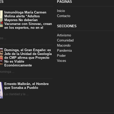
ES
PÁGINAS
Inicio
Inmunóloga María Carmen
Contacto
Molina alerta “Adultos
Mayores No deberían
Vacunarse con Sinovac, crean
SECCIONES
en los expertos, no en el
Artivismo
s ...
Comunidad
Macondo
Dominga, el Gran Engaño: ex
Pandemia
Jefe de la Unidad de Geología
Poder
de CMP afirma que Proyecto
Voces
No es Viable
Económicamente
Dominga ...
Ernesto Malbrán, el Hombre
que Sonaba a Pueblo
La claridad y la ...