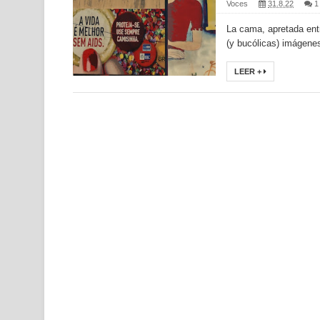
Voces
31.8.22
1
La cama, apretada entr
(y bucólicas) imágenes
LEER +