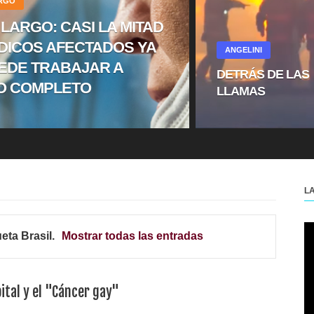
ARGO
 LARGO: CASI LA MITAD
DICOS AFECTADOS YA
ANGELINI
EDE TRABAJAR A
DETRÁS DE LAS
O COMPLETO
LLAMAS
L
ueta
Brasil
.
Mostrar todas las entradas
pital y el "Cáncer gay"