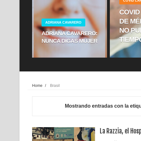
COVID L
COVID
DE MÉ
ADRIANA CAVARERO
NO PU
ADRIANA CAVARERO:
TIEMP
NUNCA DIGAS MUJER
Home
/
Brasil
Mostrando entradas con la etiq
La Razzia, el Hos