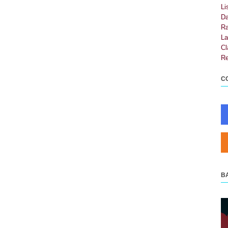
Li
Da
Ra
La
Cl
Re
C
B