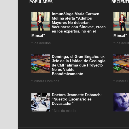
POPULARES
RECIENT
Inmunóloga María Carmen
Molina alerta “Adultos
Mayores No deberían
Vacunarse con Sinovac, crean
en los expertos, no en el
Minsal”
Minsal”
"Los adultos ...
"Los adulto
Dominga, el Gran Engaño: ex
Jefe de la Unidad de Geología
de CMP afirma que Proyecto
No es Viable
Económicamente
“ Minera Dominga ...
“ Minera 
Doctora Jeannette Dabanch:
"Nuestro Escenario es
Devastador”
“ Nos da miedo ...