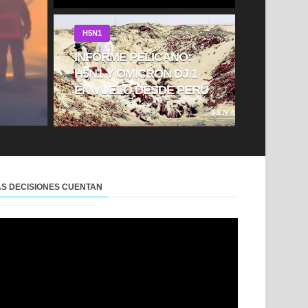
H5N1
INFORME PELÍCANO:
H5N1 Y OMICRON DJ.1
EN VUELO DESDE PERÚ
AS DECISIONES CUENTAN