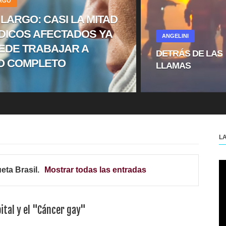
ARGO
 LARGO: CASI LA MITAD
DICOS AFECTADOS YA
ANGELINI
EDE TRABAJAR A
DETRÁS DE LAS
O COMPLETO
LLAMAS
L
ueta
Brasil
.
Mostrar todas las entradas
pital y el "Cáncer gay"