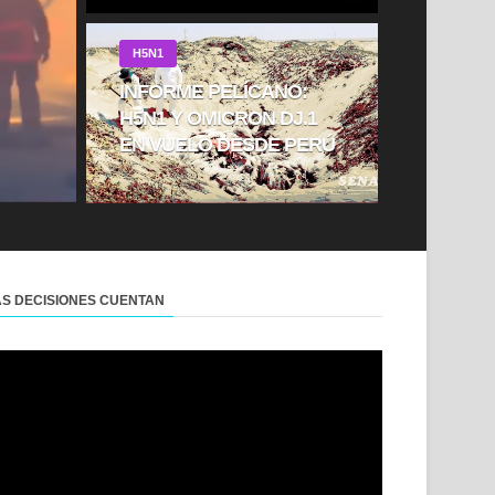
H5N1
INFORME PELÍCANO:
H5N1 Y OMICRON DJ.1
EN VUELO DESDE PERÚ
AS DECISIONES CUENTAN