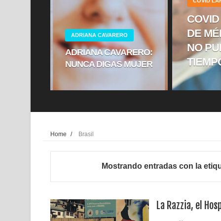
COVID L
COVID
DE MÉ
ADRIANA CAVARERO
NO PU
ADRIANA CAVARERO:
TIEMP
NUNCA DIGAS MUJER
Home
/
Brasil
Mostrando entradas con la etiq
La Razzia, el Hos