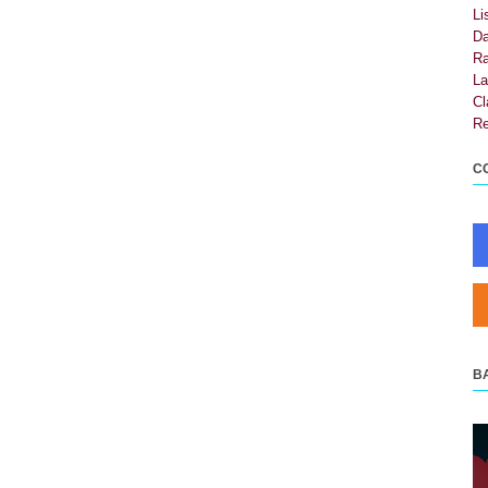
Li
Da
Ra
La
Cl
Re
C
B