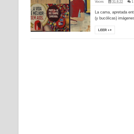
Voces
31.8.22
1
La cama, apretada entr
(y bucólicas) imágenes
LEER +