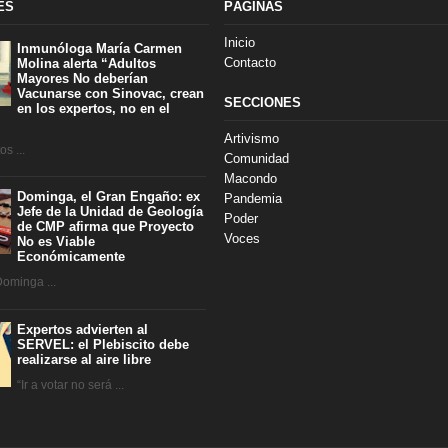
ES
PÁGINAS
Inicio
Inmunóloga María Carmen
Contacto
Molina alerta “Adultos
Mayores No deberían
Vacunarse con Sinovac, crean
SECCIONES
en los expertos, no en el
Artivismo
s ...
Comunidad
Macondo
Dominga, el Gran Engaño: ex
Pandemia
Jefe de la Unidad de Geología
Poder
de CMP afirma que Proyecto
Voces
No es Viable
Económicamente
Dominga ...
Expertos advierten al
SERVEL: el Plebiscito debe
realizarse al aire libre
“Ir a votar no será ...