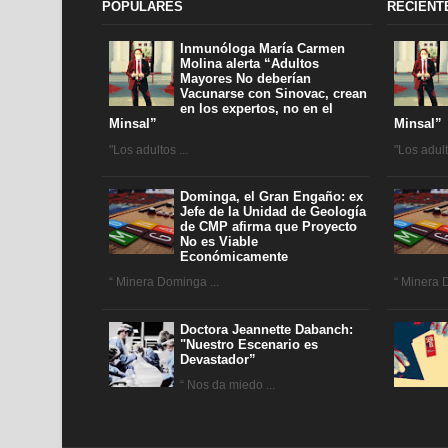
POPULARES
RECIENT
Inmunóloga María Carmen
Molina alerta “Adultos
Mayores No deberían
Vacunarse con Sinovac, crean
en los expertos, no en el
Minsal”
Minsal”
"Los adultos ...
"Los adulto
Dominga, el Gran Engaño: ex
Jefe de la Unidad de Geología
de CMP afirma que Proyecto
No es Viable
Económicamente
“ Minera Dominga ...
“ Minera 
Doctora Jeannette Dabanch:
"Nuestro Escenario es
Devastador”
“ Nos da miedo ...