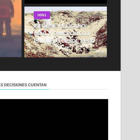
H5N1
INFORME PELÍCANO:
H5N1 Y OMICRON DJ.1
EN VUELO DESDE PERÚ
AS DECISIONES CUENTAN