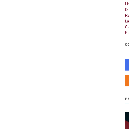
Li
Da
Ra
La
Cl
Re
C
B