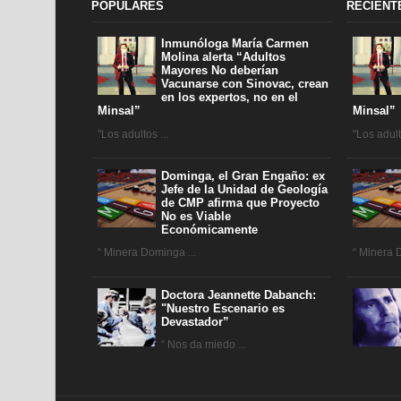
POPULARES
RECIENT
Inmunóloga María Carmen
Molina alerta “Adultos
Mayores No deberían
Vacunarse con Sinovac, crean
en los expertos, no en el
Minsal”
Minsal”
"Los adultos ...
"Los adulto
Dominga, el Gran Engaño: ex
Jefe de la Unidad de Geología
de CMP afirma que Proyecto
No es Viable
Económicamente
“ Minera Dominga ...
“ Minera 
Doctora Jeannette Dabanch:
"Nuestro Escenario es
Devastador”
“ Nos da miedo ...