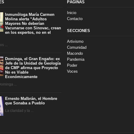
ES
PÁGINAS
Inicio
Inmunóloga María Carmen
Contacto
Molina alerta “Adultos
Mayores No deberían
Vacunarse con Sinovac, crean
SECCIONES
en los expertos, no en el
Artivismo
s ...
Comunidad
Macondo
Dominga, el Gran Engaño: ex
Pandemia
Jefe de la Unidad de Geología
Poder
de CMP afirma que Proyecto
Voces
No es Viable
Económicamente
Dominga ...
Ernesto Malbrán, el Hombre
que Sonaba a Pueblo
La claridad y la ...