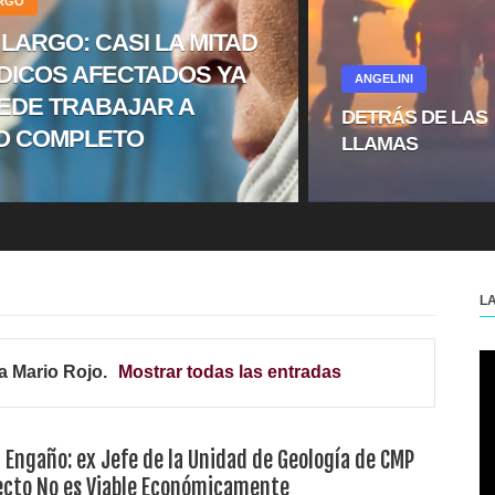
ARGO
 LARGO: CASI LA MITAD
DICOS AFECTADOS YA
ANGELINI
EDE TRABAJAR A
DETRÁS DE LAS
O COMPLETO
LLAMAS
L
ta
Mario Rojo
.
Mostrar todas las entradas
 Engaño: ex Jefe de la Unidad de Geología de CMP
ecto No es Viable Económicamente