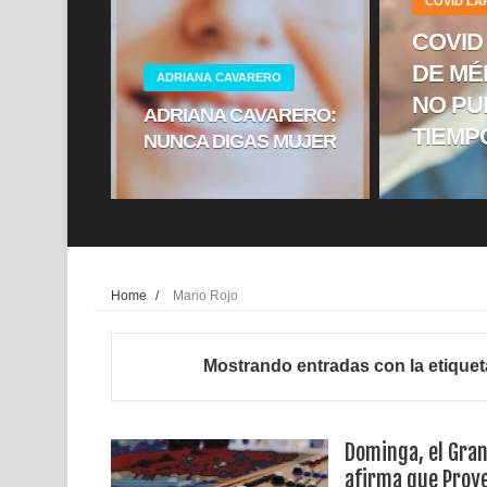
COVID L
COVID
DE MÉ
ADRIANA CAVARERO
NO PU
ADRIANA CAVARERO:
TIEMP
NUNCA DIGAS MUJER
Home
/
Mario Rojo
Mostrando entradas con la etique
Dominga, el Gran
afirma que Proy