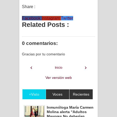
Share :
Facebook
Instagram
Twitter
Related Posts :
0 comentarios:
Gracias por tu comentario
‹
›
Inicio
Ver versión web
+Visto
Voces
Recientes
Inmunóloga María Carmen
Molina alerta “Adultos
Mayores No deberían