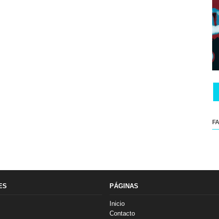
F
ES
PÁGINAS
Inicio
Contacto