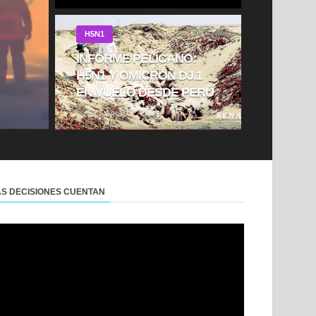
H5N1
INFORME PELÍCANO:
H5N1 Y OMICRON DJ.1
EN VUELO DESDE PERÚ
AS DECISIONES CUENTAN