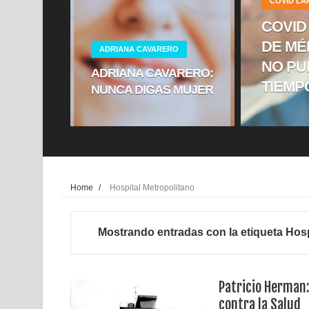
COVID L
COVID
DE MÉ
ADRIANA CAVARERO
NO PU
ADRIANA CAVARERO:
TIEMP
NUNCA DIGAS MUJER
Home
/
Hospital Metropolitano
Mostrando entradas con la etiqueta
Hosp
Patricio Herman:
contra la Salud