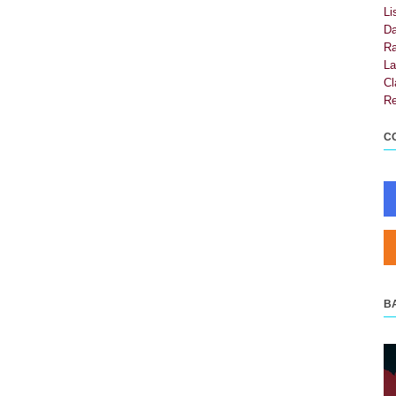
Li
Da
Ra
La
Cl
Re
C
B