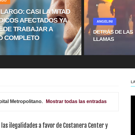
ARGO
 LARGO: CASI LA MITAD
DICOS AFECTADOS YA
ANGELINI
EDE TRABAJAR A
DETRÁS DE LAS
O COMPLETO
LLAMAS
L
ital Metropolitano
.
Mostrar todas las entradas
 las ilegalidades a favor de Costanera Center y