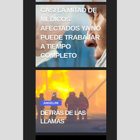
COVID LARGO:
CASI LA MITAD DE
MÉDICOS
AFECTADOS YA NO
PUEDE TRABAJAR
A TIEMPO
COMPLETO
ANGELINI
DETRÁS DE LAS
LLAMAS