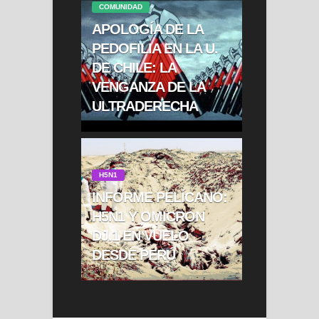
COMUNIDAD
APOLOGÍA DE LA
PEDOFILIA EN LA U.
DE CHILE: LA
VENGANZA DE LA
ULTRADERECHA
H5N1
INFORME PELÍCANO:
H5N1 Y OMICRON
DJ.1 EN VUELO
DESDE PERÚ