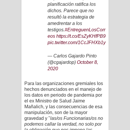
planificación ratifica los
dichos. Parece que no
resultó la estrategia de
amedrentar a los
testigos.
#EntreguenLosCorr
eos
https://t.co/EsZyKHfPB9
pic.twitter.com/1CcJFHXb1y
— Carlos Gajardo Pinto
(@cgajardop)
October 8,
2020
Para las organizaciones gremiales los
hechos denunciados en el manejo de
los datos en periodo de pandemia por
el ex Ministro de Salud Jaime
Mañalich, y las consecuencias de esa
manipulación, son de la mayor
gravedad y "
las/os Funcionarias/os no
podemos callar la verdad, no solo por
la obligación que nos impone las