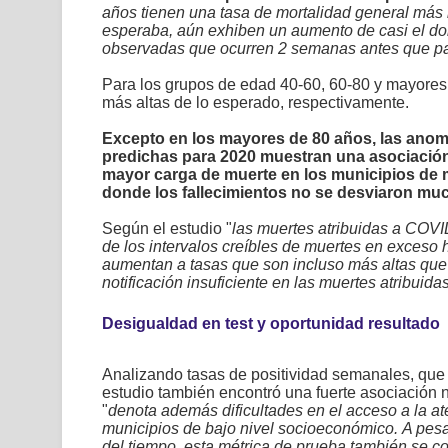
años tienen una tasa de mortalidad general más
esperaba, aún exhiben un aumento de casi el dob
observadas que ocurren 2 semanas antes que pa
Para los grupos de edad 40-60, 60-80 y mayores 
más altas de lo esperado, respectivamente.
Excepto en los mayores de 80 años, las anoma
predichas para 2020 muestran una asociación 
mayor carga de muerte en los municipios de 
donde los fallecimientos no se desviaron mu
Según el estudio "
las muertes atribuidas a COVI
de los intervalos creíbles de muertes en exceso h
aumentan a tasas que son incluso más altas que 
notificación insuficiente en las muertes atribui
Desigualdad en test y oportunidad resultado
Analizando tasas de positividad semanales, que
estudio también encontró una fuerte asociación n
"
denota además dificultades en el acceso a la a
municipios de bajo nivel socioeconómico. A pesar
del tiempo, esta métrica de prueba también se co