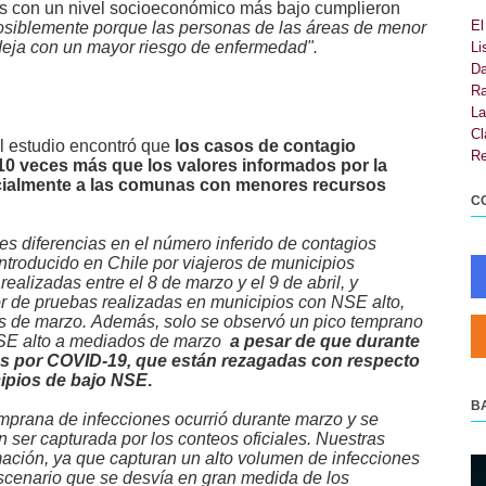
ios con un nivel socioeconómico más bajo cumplieron
El
osiblemente porque las personas de las áreas de menor
deja con un mayor riesgo de enfermedad".
Li
Da
Ra
La
Cl
el estudio encontró que
los casos de contagio
Re
10 veces más que los valores informados por la
ecialmente a las comunas con menores recursos
C
s diferencias en el número inferido de contagios
ntroducido en Chile por viajeros de municipios
lizadas entre el 8 de marzo y el 9 de abril, y
 de pruebas realizadas en municipios con NSE alto,
s de marzo. Además, solo se observó un pico temprano
 NSE alto a mediados de marzo
a pesar de que durante
tes por COVID-19, que están rezagadas con respecto
cipios de bajo NSE
.
B
mprana de infecciones ocurrió durante marzo y se
n ser capturada por los conteos oficiales. Nuestras
mación, ya que capturan un alto volumen de infecciones
scenario que se desvía en gran medida de los