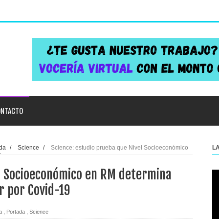
NTACTO
da
/
Science
/
Science: estudio prueba que Nivel Socioeconómico
L
9
el Socioeconómico en RM determina
r por Covid-19
a
,
Portada
,
Science