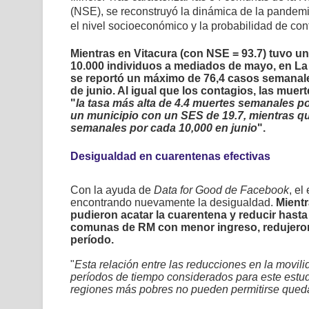
(NSE), se
reconstruyó la dinámica de la pandem
el nivel socioeconómico y la probabilidad de con
Mientras en Vitacura
(con NSE = 93.7)
tuvo un
10.000 individuos a mediados de mayo, en La
se
reportó un máximo de 76,4 casos semanale
de junio. Al igual que los contagios, las muert
"
la tasa más alta de 4.4 muertes semanales 
un municipio con un SES de 19.7, mientras q
semanales por cada 10,000 en junio
".
Desigualdad en cuarentenas efectivas
Con la ayuda de
Data for Good de Facebook
, el
encontrando nuevamente la desigualdad.
Mientr
pudieron acatar la cuarentena y reducir hasta
comunas de RM con menor ingreso, redujeron
período.
"
Esta relación entre las reducciones en la movil
períodos de tiempo considerados para este estudi
regiones más pobres no pueden permitirse queda