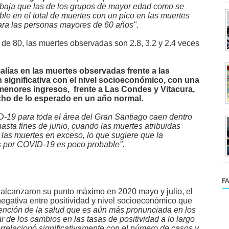
 baja que las de los grupos de mayor edad como se
le en el total de muertes con un pico en las muertes
ra las personas mayores de 60 años"
.
de 80, las muertes observadas son 2.8, 3.2 y 2.4 veces
lías en las muertes observadas frente a las
significativa con el nivel socioeconómico, con
una
menores ingresos, frente a Las Condes y Vitacura,
cho de lo esperado en un año normal.
D-19 para toda el área del Gran Santiago caen dentro
asta fines de junio, cuando las muertes atribuidas
las muertes en exceso, lo que sugiere que la
das por COVID-19 es poco probable".
F
 alcanzaron su punto máximo en 2020 mayo y julio, el
egativa entre positividad y nivel
socioeconómico
que
tención de la salud que es aún más pronunciada en los
 de los cambios en las tasas de positividad a lo largo
rrelacionó significativamente con el número de casos y