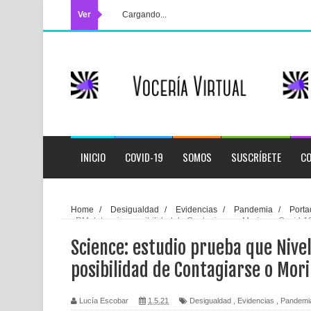
Ver
Cargando...
INICIO
COVID-19
SOMOS
SUSCRÍBETE
CO
Home
/
Desigualdad
/
Evidencias
/
Pandemia
/
Porta
en RM determina posibilidad de Contagiarse o Morir por Covid-1
Science: estudio prueba que Niv
posibilidad de Contagiarse o Mori
Lucía Escobar
1.5.21
Desigualdad
,
Evidencias
,
Pandemi